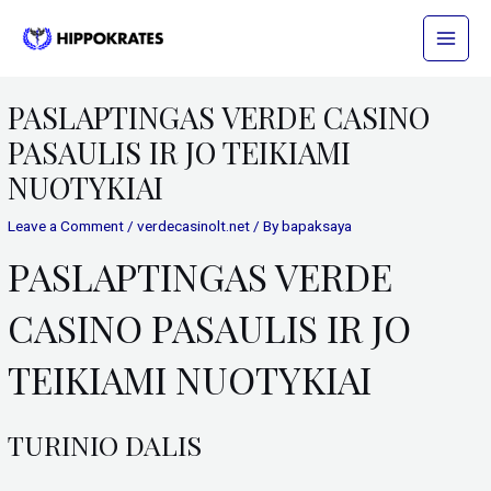
Skip
Main
to
Menu
content
Post
PASLAPTINGAS VERDE CASINO
navigation
PASAULIS IR JO TEIKIAMI
NUOTYKIAI
Leave a Comment
/
verdecasinolt.net
/ By
bapaksaya
PASLAPTINGAS VERDE
CASINO PASAULIS IR JO
TEIKIAMI NUOTYKIAI
TURINIO DALIS