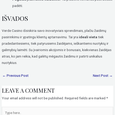
padėti.
IŠVADOS
Verde Casino išsiskiria savo inovatyviais sprendimais, plačiu žaidimų
pasirinkimu ir ypatingu klientų aptarnavimu. Tai yra
ideali vieta
tiek
pradedantiesiems, tiek patyrusiems žaidėjams, ieškantiems nuotykių ir
galimybių laimėti. Su įvairiomis akcijomis ir bonusais, kiekvienas žaidėjas
atras, ko jam reikia, kad galėtų mėgautis žaidimu ir patirti unikalius
nuotykius.
←
Previous Post
Next Post
→
LEAVE A COMMENT
Your email address will not be published.
Required fields are marked
*
Type