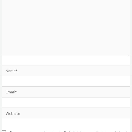
here..
Name*
Email*
Website