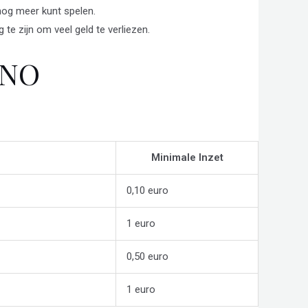
nog meer kunt spelen.
 te zijn om veel geld te verliezen.
INO
Minimale Inzet
0,10 euro
1 euro
0,50 euro
1 euro