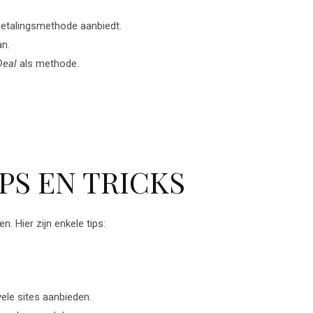
betalingsmethode aanbiedt.
an.
Deal
als methode.
PS EN TRICKS
en. Hier zijn enkele tips:
ele sites aanbieden.