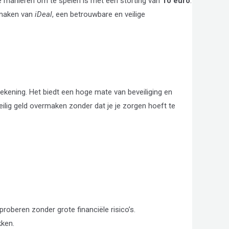
te manieren om te spelen is met een storting van
10 euro
.
e maken van
iDeal
, een betrouwbare en veilige
rekening. Het biedt een hoge mate van beveiliging en
eilig geld overmaken zonder dat je je zorgen hoeft te
roberen zonder grote financiële risico’s.
kken.