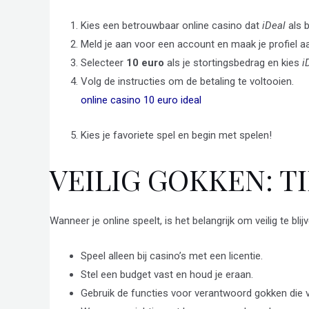
Kies een betrouwbaar online casino dat
iDeal
als 
Meld je aan voor een account en maak je profiel a
Selecteer
10 euro
als je stortingsbedrag en kies
i
Volg de instructies om de betaling te voltooien.
online casino 10 euro ideal
Kies je favoriete spel en begin met spelen!
VEILIG GOKKEN: TI
Wanneer je online speelt, is het belangrijk om veilig te blijv
Speel alleen bij casino’s met een licentie.
Stel een budget vast en houd je eraan.
Gebruik de functies voor verantwoord gokken die v