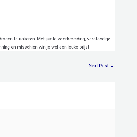
gen te riskeren. Met juiste voorbereiding, verstandige
ning en misschien win je wel een leuke prijs!
Next Post
→