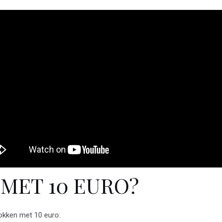
MET 10 EURO?
okken met 10 euro: