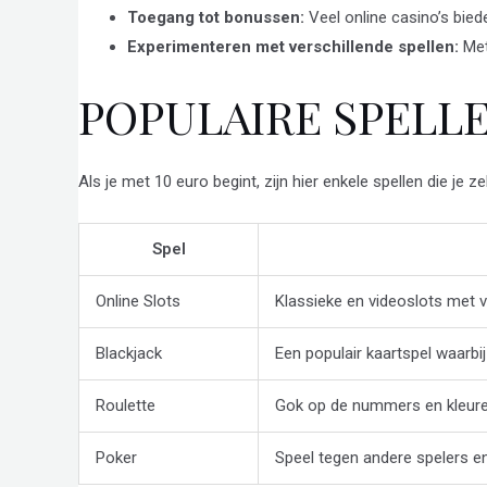
Toegang tot bonussen:
Veel online casino’s bie
Experimenteren met verschillende spellen:
Met 
POPULAIRE SPELLE
Als je met 10 euro begint, zijn hier enkele spellen die je
Spel
Online Slots
Klassieke en videoslots met 
Blackjack
Een populair kaartspel waarbij
Roulette
Gok op de nummers en kleuren
Poker
Speel tegen andere spelers e