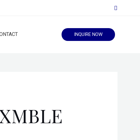
Search
ONTACT
INQUIRE NOW
GXMBLE