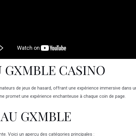
 GXMBLE CASINO
amateurs de jeux de hasard, offrant une expérience immersive dans u
igne promet une expérience enchanteuse à chaque coin de page.
 AU GXMBLE
te. Voici un aperçu des catégories principales :