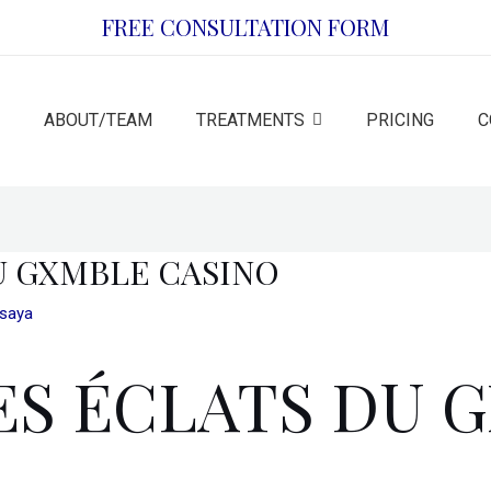
FREE CONSULTATION FORM
ABOUT/TEAM
TREATMENTS
PRICING
C
U GXMBLE CASINO
saya
ES ÉCLATS DU 