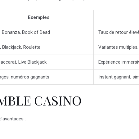
Exemples
 Bonanza, Book of Dead
Taux de retour élev
, Blackjack, Roulette
Variantes multiples,
Baccarat, Live Blackjack
Expérience immersiv
ages, numéros gagnants
Instant gagnant, si
MBLE CASINO
d’avantages :
.