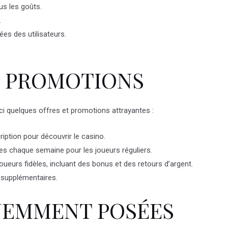
us les goûts.
.
es des utilisateurs.
T PROMOTIONS
i quelques offres et promotions attrayantes :
iption pour découvrir le casino.
es chaque semaine pour les joueurs réguliers.
eurs fidèles, incluant des bonus et des retours d’argent.
 supplémentaires.
UEMMENT POSÉES