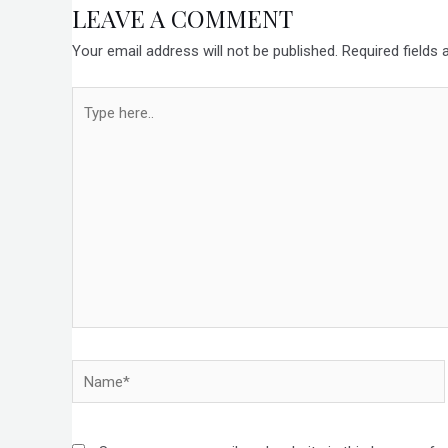
LEAVE A COMMENT
Your email address will not be published.
Required fields
Type
here..
Name*