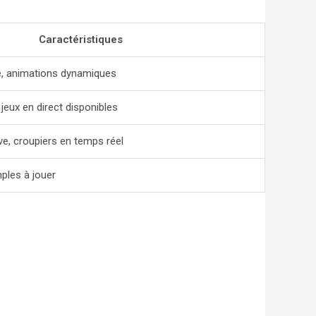
Caractéristiques
é, animations dynamiques
 jeux en direct disponibles
e, croupiers en temps réel
mples à jouer