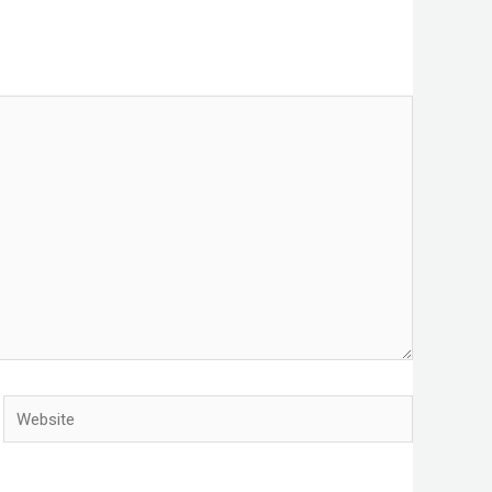
Website