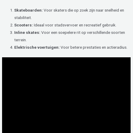
Skateboarden:
Voor skaters die op zoek zijn naar snelheid en
stabiliteit.
Scooters:
Ideaal voor stadsvervoer en recreatief gebruik.
Inline skates:
Voor een soepelere rit op verschillende soorten
terrein.
Elektrische voertuigen:
Voor betere prestaties en actieradius.