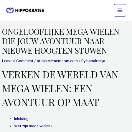
Skip
Main
to
Menu
content
Post
ONGELOOFLIJKE MEGA WIELEN
navigation
DIE JOUW AVONTUUR NAAR
NIEUWE HOOGTEN STUWEN
Leave a Comment
/
atelierclementhbm.com
/ By
bapaksaya
VERKEN DE WERELD VAN
MEGA WIELEN: EEN
AVONTUUR OP MAAT
Inleiding
Wat zijn mega wielen?