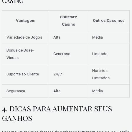
CASINO
888starz
Vantagem
Outros Cassinos
Casino
Variedade de Jogos
Alta
Média
Bônus de Boas-
Generoso
Limitado
Vindas
Horários
Suporte ao Cliente
24/7
Limitados
Segurança
Alta
Média
4. DICAS PARA AUMENTAR SEUS
GANHOS
Para maximizar suas chances de ganhar no
888starz casino
, aqui estão