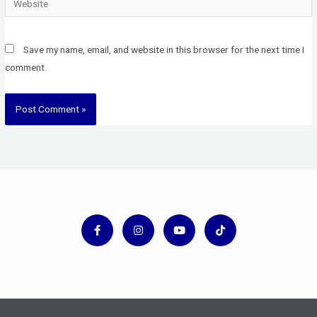
Save my name, email, and website in this browser for the next time I
comment.
F
I
Y
T
a
n
o
i
c
s
u
k
e
t
t
t
b
a
u
o
o
g
b
k
o
r
e
k
a
-
m
f