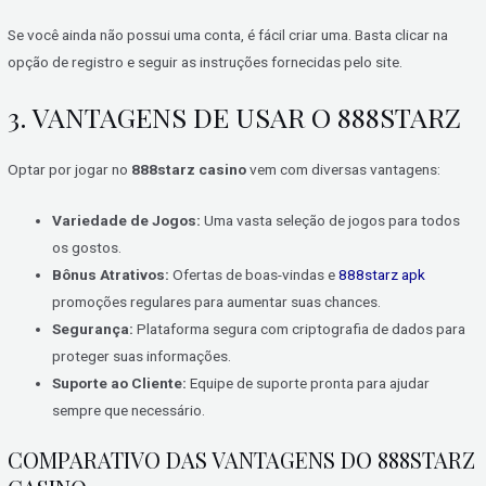
Se você ainda não possui uma conta, é fácil criar uma. Basta clicar na
opção de registro e seguir as instruções fornecidas pelo site.
3. VANTAGENS DE USAR O 888STARZ
Optar por jogar no
888starz casino
vem com diversas vantagens:
Variedade de Jogos:
Uma vasta seleção de jogos para todos
os gostos.
Bônus Atrativos:
Ofertas de boas-vindas e
888starz apk
promoções regulares para aumentar suas chances.
Segurança:
Plataforma segura com criptografia de dados para
proteger suas informações.
Suporte ao Cliente:
Equipe de suporte pronta para ajudar
sempre que necessário.
COMPARATIVO DAS VANTAGENS DO 888STARZ