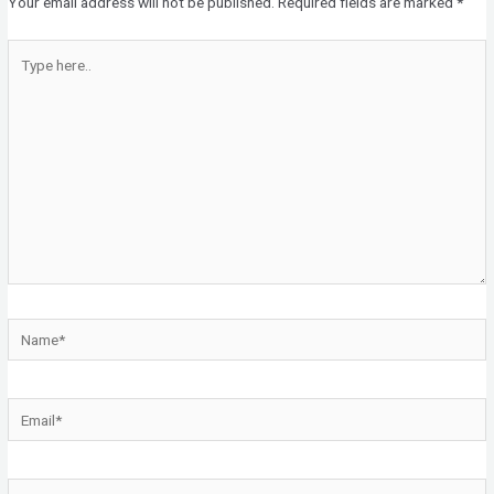
Your email address will not be published.
Required fields are marked
*
Type
here..
Name*
Email*
Website