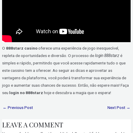
O
888starz casino
oferece uma experiência de jogo inesquecível,
repleta de oportunidades e diversão. O processo de
login 888starz
é
simples e rápido, permitindo que você acesse rapidamente tudo o que
este cassino tem a oferecer. Ao seguir as dicas e aproveitar as
vantagens da plataforma, você poderá transformar sua experiência de
jogo e aumentar suas chances de sucesso. Então, não espere mais! Faça
seu
login no 888starz
hoje e descubra a magia que o espera!
←
Previous Post
Next Post
→
LEAVE A COMMENT